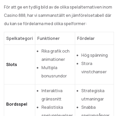
För att ge en tydlig bild av de olika spelalternativen inom
Casino 888, har vi sammanställt en jämförelsetabell där
du kan se fördelarna med olika spelformer:
Spelkategori
Funktioner
Fördelar
Rika grafik och
Hög spänning
animationer
Stora
Slots
Multipla
vinstchanser
bonusrundor
Interaktiva
Strategiska
gränssnitt
utmaningar
Bordsspel
Realistiska
Snabba
spelupplevelser
spelomgångar