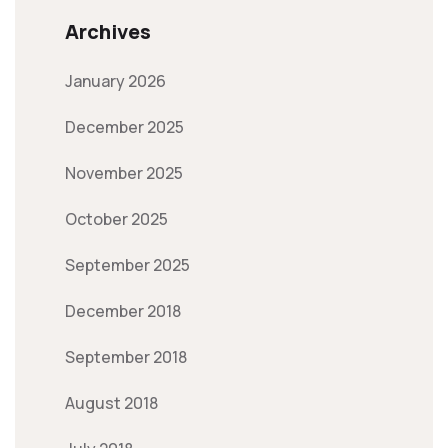
Archives
January 2026
December 2025
November 2025
October 2025
September 2025
December 2018
September 2018
August 2018