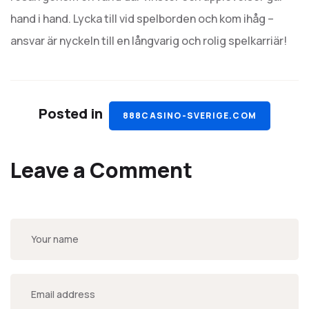
hand i hand. Lycka till vid spelborden och kom ihåg –
ansvar är nyckeln till en långvarig och rolig spelkarriär!
Posted in
888CASINO-SVERIGE.COM
Leave a Comment