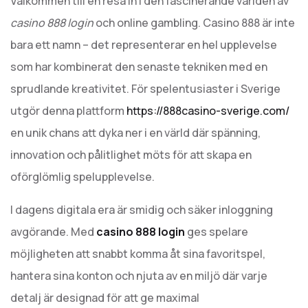
Välkommen till en resa in i den fascinerande världen av
casino 888 login
och online gambling. Casino 888 är inte
bara ett namn – det representerar en hel upplevelse
som har kombinerat den senaste tekniken med en
sprudlande kreativitet. För spelentusiaster i Sverige
utgör denna plattform
https://888casino-sverige.com/
en unik chans att dyka ner i en värld där spänning,
innovation och pålitlighet möts för att skapa en
oförglömlig spelupplevelse.
I dagens digitala era är smidig och säker inloggning
avgörande. Med
casino 888 login
ges spelare
möjligheten att snabbt komma åt sina favoritspel,
hantera sina konton och njuta av en miljö där varje
detalj är designad för att ge maximal