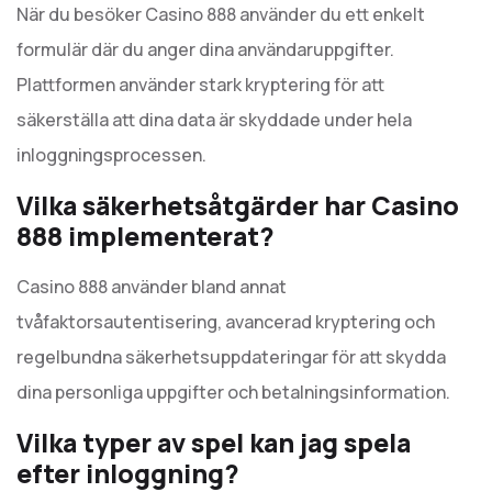
När du besöker Casino 888 använder du ett enkelt
formulär där du anger dina användaruppgifter.
Plattformen använder stark kryptering för att
säkerställa att dina data är skyddade under hela
inloggningsprocessen.
Vilka säkerhetsåtgärder har Casino
888 implementerat?
Casino 888 använder bland annat
tvåfaktorsautentisering, avancerad kryptering och
regelbundna säkerhetsuppdateringar för att skydda
dina personliga uppgifter och betalningsinformation.
Vilka typer av spel kan jag spela
efter inloggning?