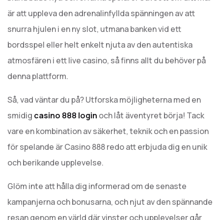
är att uppleva den adrenalinfyllda spänningen av att
snurra hjulen i en ny slot, utmana banken vid ett
bordsspel eller helt enkelt njuta av den autentiska
atmosfären i ett live casino, så finns allt du behöver på
denna plattform.
Så, vad väntar du på? Utforska möjligheterna med en
smidig
casino 888 login
och låt äventyret börja! Tack
vare en kombination av säkerhet, teknik och en passion
för spelande är Casino 888 redo att erbjuda dig en unik
och berikande upplevelse.
Glöm inte att hålla dig informerad om de senaste
kampanjerna och bonusarna, och njut av den spännande
resan genom en värld där vinster och upplevelser går