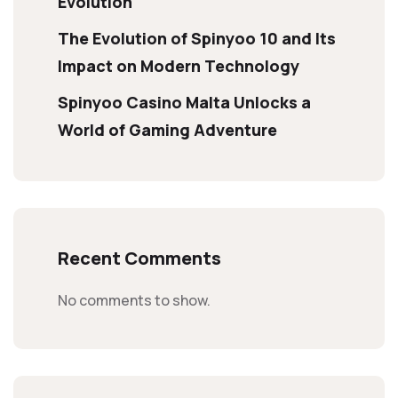
Evolution
The Evolution of Spinyoo 10 and Its
Impact on Modern Technology
Spinyoo Casino Malta Unlocks a
World of Gaming Adventure
Recent Comments
No comments to show.