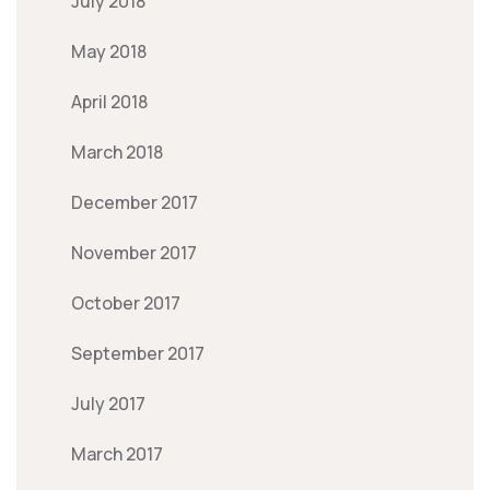
July 2018
May 2018
April 2018
March 2018
December 2017
November 2017
October 2017
September 2017
July 2017
March 2017