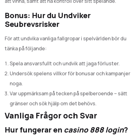
att vinna, samt att ha kontroll över sitt spelande.
Bonus: Hur du Undviker
Seubrevsrisker
För att undvika vanliga fallgropar i spelvärlden bör du
tänka på följande:
Spela ansvarsfullt och undvik att jaga förluster.
Undersök spelens villkor för bonusar och kampanjer
noga.
Var uppmärksam på tecken på spelberoende – sätt
gränser och sök hjälp om det behövs.
Vanliga Frågor och Svar
Hur fungerar en
casino 888 login
?