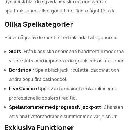
dynamisk blandning av klassiska och innovativa
spelfunktioner, vilket gör att det finns något för alla.
Olika Spelkategorier
Här är några av de mest eftertraktade kategorierna:
Slots:
Från klassiska enarmade banditer till moderna
video slots med imponerande grafik och animationer.
Bordsspel:
Spela blackjack, roulette, baccarat och
andra populära casinospel.
Live Casino:
Upplev äkta casinokänsla online med
professionella dealers i realtid.
Spelautomater med progressiv jackpott:
Chansen
att vinna livsförändrande summor med varje snurr.
Exklusiva Funktioner