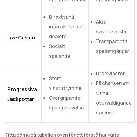
Direktsänd
Äkta
interaktion med
casinokänsla
dealers
Live Casino
Transparenta
Socialt
spelomgångar
spelande
Drömvinster
Stort
Få chansen att
vinstutrymme
Progressiva
vinna
Övergripande
Jackpottar
överväldigande
spelupplevelse
summor
Titta gärna på tabellen ovan för att förstå hur varje