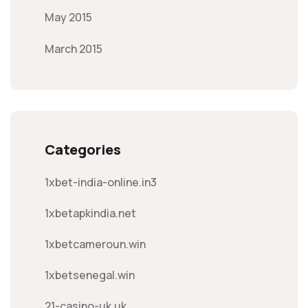
May 2015
March 2015
Categories
1xbet-india-online.in3
1xbetapkindia.net
1xbetcameroun.win
1xbetsenegal.win
21-casino-uk.uk