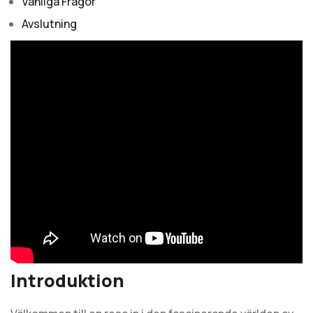
Vanliga Frågor
Avslutning
Introduktion