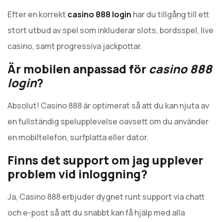
Efter en korrekt
casino 888 login
har du tillgång till ett
stort utbud av spel som inkluderar slots, bordsspel, live
casino, samt progressiva jackpottar.
Är mobilen anpassad för
casino 888
login
?
Absolut! Casino 888 är optimerat så att du kan njuta av
en fullständig spelupplevelse oavsett om du använder
en mobiltelefon, surfplatta eller dator.
Finns det support om jag upplever
problem vid inloggning?
Ja, Casino 888 erbjuder dygnet runt support via chatt
och e-post så att du snabbt kan få hjälp med alla