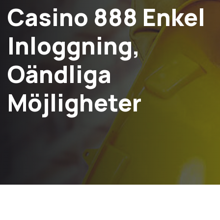
Casino 888 Enkel
Inloggning,
Oändliga
Möjligheter