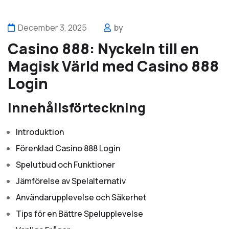
December 3, 2025
by
Casino 888: Nyckeln till en
Magisk Värld med Casino 888
Login
Innehållsförteckning
Introduktion
Förenklad Casino 888 Login
Spelutbud och Funktioner
Jämförelse av Spelalternativ
Användarupplevelse och Säkerhet
Tips för en Bättre Spelupplevelse