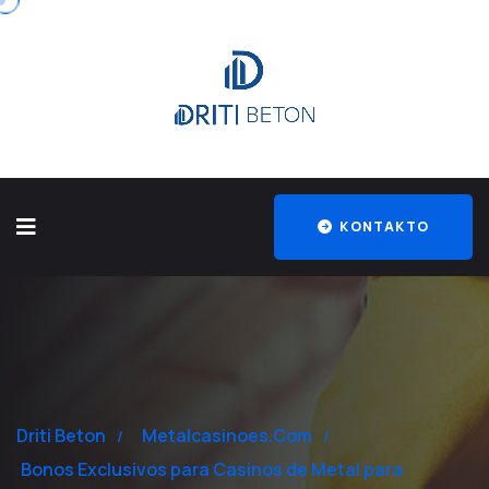
KONTAKTO
Driti Beton
Metalcasinoes.com
Bonos Exclusivos para Casinos de Metal para