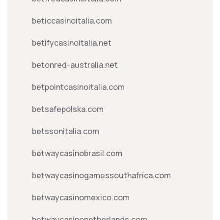
beticcasinoitalia.com
betifycasinoitalia.net
betonred-australia.net
betpointcasinoitalia.com
betsafepolska.com
betssonitalia.com
betwaycasinobrasil.com
betwaycasinogamessouthafrica.com
betwaycasinomexico.com
betwaycasinonetherlands.com