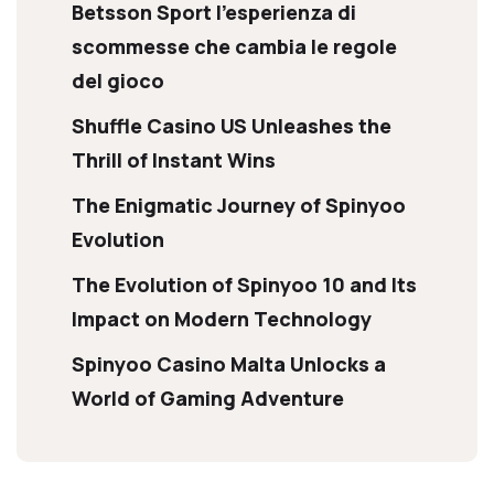
Betsson Sport l’esperienza di
scommesse che cambia le regole
del gioco
Shuffle Casino US Unleashes the
Thrill of Instant Wins
The Enigmatic Journey of Spinyoo
Evolution
The Evolution of Spinyoo 10 and Its
Impact on Modern Technology
Spinyoo Casino Malta Unlocks a
World of Gaming Adventure