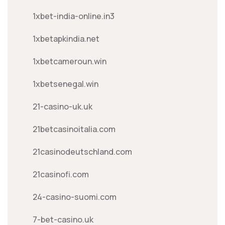
1xbet-india-online.in3
1xbetapkindia.net
1xbetcameroun.win
1xbetsenegal.win
21-casino-uk.uk
21betcasinoitalia.com
21casinodeutschland.com
21casinofi.com
24-casino-suomi.com
7-bet-casino.uk