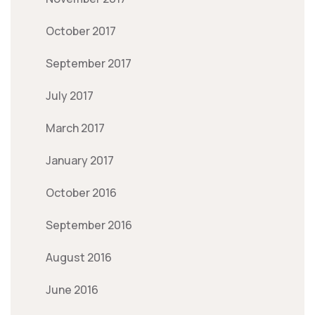
October 2017
September 2017
July 2017
March 2017
January 2017
October 2016
September 2016
August 2016
June 2016