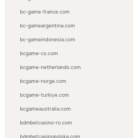
bc-game-france.com
bc-gameargentina.com
bc-gameindonesia.com
bcgame-cs.com
bcgame-netherlands.com
bcgame-norge.com
bcgame-turkiye.com
bcgameaustralia.com
bdmbetcasino-ro.com
bdmbetcasinopolska.com