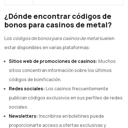
¿Dónde encontrar códigos de
bonos para casinos de metal?
Los
códigos de bonos para casinos de metal
suelen
estar disponibles en varias plataformas:
Sitios web de promociones de casinos:
Muchos
sitios concentran información sobre los últimos
códigos de bonificación.
Redes sociales:
Los casinos frecuentemente
publican códigos exclusivos en sus perfiles de redes
sociales.
Newsletters:
Inscribirse en boletines puede
proporcionarte acceso a ofertas exclusivas y