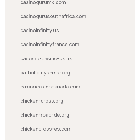
casinogurumx.com
casinogurusouthafrica.com
casinoinfinity.us
casinoinfinityfrance.com
casumo-casino-uk.uk
catholicmyanmar.org
caxinocasinocanada.com
chicken-cross.org
chicken-road-de.org
chickencross-es.com