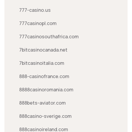
777-casino.us
777casinopl.com
777casinosouthafrica.com
7bitcasinocanada.net
7bitcasinoitalia.com
888-casinofrance.com
8888casinoromania.com
888bets-aviator.com
888casino-sverige.com
888casinoireland.com