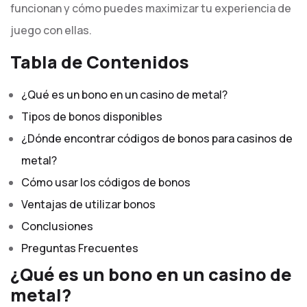
funcionan y cómo puedes maximizar tu experiencia de
juego con ellas.
Tabla de Contenidos
¿Qué es un bono en un casino de metal?
Tipos de bonos disponibles
¿Dónde encontrar códigos de bonos para casinos de
metal?
Cómo usar los códigos de bonos
Ventajas de utilizar bonos
Conclusiones
Preguntas Frecuentes
¿Qué es un bono en un casino de
metal?