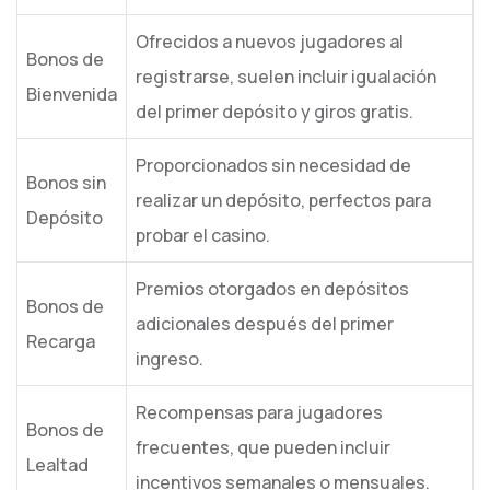
Ofrecidos a nuevos jugadores al
Bonos de
registrarse, suelen incluir igualación
Bienvenida
del primer depósito y giros gratis.
Proporcionados sin necesidad de
Bonos sin
realizar un depósito, perfectos para
Depósito
probar el casino.
Premios otorgados en depósitos
Bonos de
adicionales después del primer
Recarga
ingreso.
Recompensas para jugadores
Bonos de
frecuentes, que pueden incluir
Lealtad
incentivos semanales o mensuales.