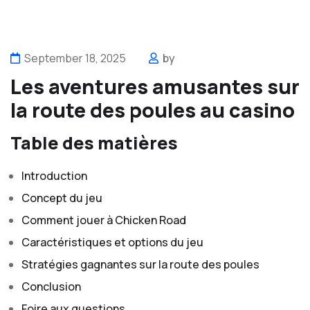
September 18, 2025
by
Les aventures amusantes sur
la route des poules au casino
Table des matières
Introduction
Concept du jeu
Comment jouer à Chicken Road
Caractéristiques et options du jeu
Stratégies gagnantes sur la route des poules
Conclusion
Foire aux questions