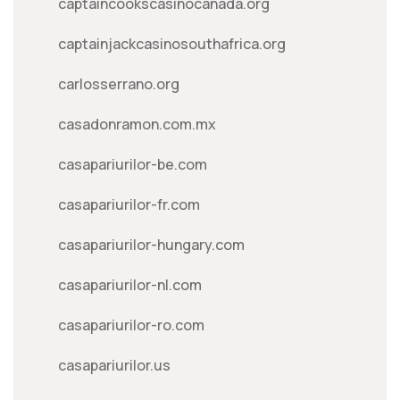
captaincookscasinocanada.org
captainjackcasinosouthafrica.org
carlosserrano.org
casadonramon.com.mx
casapariurilor-be.com
casapariurilor-fr.com
casapariurilor-hungary.com
casapariurilor-nl.com
casapariurilor-ro.com
casapariurilor.us