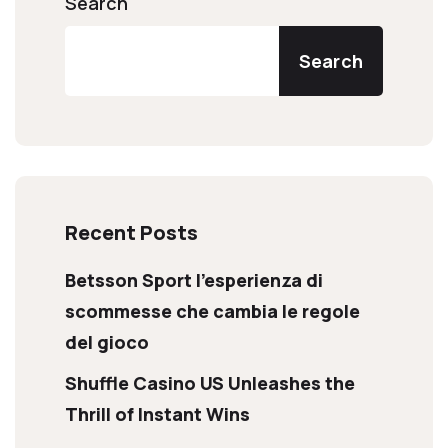
Search
Search
Recent Posts
Betsson Sport l’esperienza di
scommesse che cambia le regole
del gioco
Shuffle Casino US Unleashes the
Thrill of Instant Wins