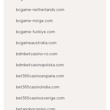
bcgame-netherlands.com
bcgame-norge.com
bcgame-turkiye.com
bcgameaustralia.com
bdmbetcasino-ro.com
bdmbetcasinopolska.com
bet365casinoespana.com
bet365casinoindia.com
bet365casinosverige.com
betanobgcasino.com