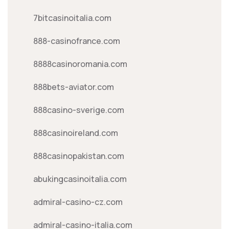
7bitcasinoitalia.com
888-casinofrance.com
8888casinoromania.com
888bets-aviator.com
888casino-sverige.com
888casinoireland.com
888casinopakistan.com
abukingcasinoitalia.com
admiral-casino-cz.com
admiral-casino-italia.com