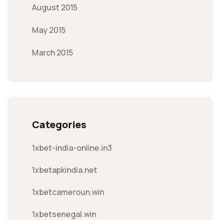
August 2015
May 2015
March 2015
Categories
1xbet-india-online.in3
1xbetapkindia.net
1xbetcameroun.win
1xbetsenegal.win