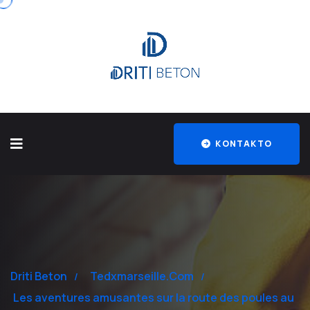
KONTAKTO
Driti Beton
Tedxmarseille.com
Les aventures amusantes sur la route des poules au