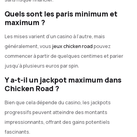
Quels sont les paris minimum et
maximum ?
Les mises varient d’un casino à l’autre, mais
généralement, vous
jeux chicken road
pouvez
commencer à partir de quelques centimes et parier
jusqu’à plusieurs euros par spin.
Y a-t-il un jackpot maximum dans
Chicken Road ?
Bien que cela dépende du casino, les jackpots
progressifs peuvent atteindre des montants
impressionnants, offrant des gains potentiels
fascinants.