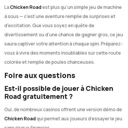
La
Chicken Road
est plus qu’un simple jeu de machine
à sous — c’est une aventure remplie de surprises et
d’excitation. Que vous soyez en quête de
divertissement ou d’une chance de gagner gros, ce jeu
saura captiver votre attention à chaque spin. Préparez-
vous à vivre des moments inoubliables sur cette route
colorée et remplie de poules chanceuses.
Foire aux questions
Est-il possible de jouer à Chicken
Road gratuitement ?
Oui, de nombreux casinos offrent une version démo de
Chicken Road
qui permet aux joueurs d’essayer le jeu
sans risque financier.