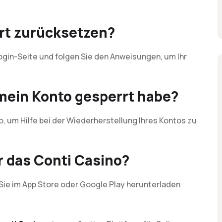
rt zurücksetzen?
Login-Seite und folgen Sie den Anweisungen, um Ihr
mein Konto gesperrt habe?
, um Hilfe bei der Wiederherstellung Ihres Kontos zu
r das Conti Casino?
e Sie im App Store oder Google Play herunterladen