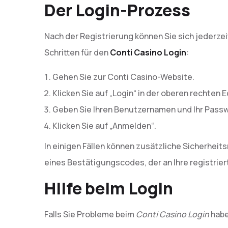
Der Login-Prozess
Nach der Registrierung können Sie sich jederze
Schritten für den
Conti Casino Login
:
Gehen Sie zur Conti Casino-Website.
Klicken Sie auf „Login“ in der oberen rechten E
Geben Sie Ihren Benutzernamen und Ihr Passw
Klicken Sie auf „Anmelden“.
In einigen Fällen können zusätzliche Sicherheit
eines Bestätigungscodes, der an Ihre registrie
Hilfe beim Login
Falls Sie Probleme beim
Conti Casino Login
haben