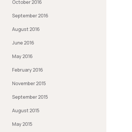
October 2016
September 2016
August 2016
June 2016
May 2016
February 2016
November 2015
September 2015
August 2015
May 2015