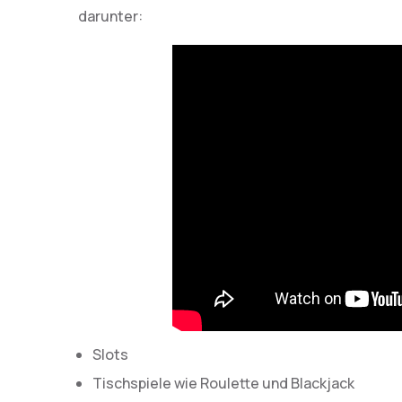
darunter:
Slots
Tischspiele wie Roulette und Blackjack