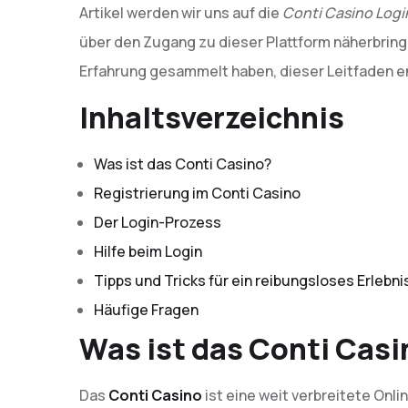
Artikel werden wir uns auf die
Conti Casino Logi
über den Zugang zu dieser Plattform näherbringe
Erfahrung gesammelt haben, dieser Leitfaden ent
Inhaltsverzeichnis
Was ist das Conti Casino?
Registrierung im Conti Casino
Der Login-Prozess
Hilfe beim Login
Tipps und Tricks für ein reibungsloses Erlebni
Häufige Fragen
Was ist das Conti Casi
Das
Conti Casino
ist eine weit verbreitete Onlin