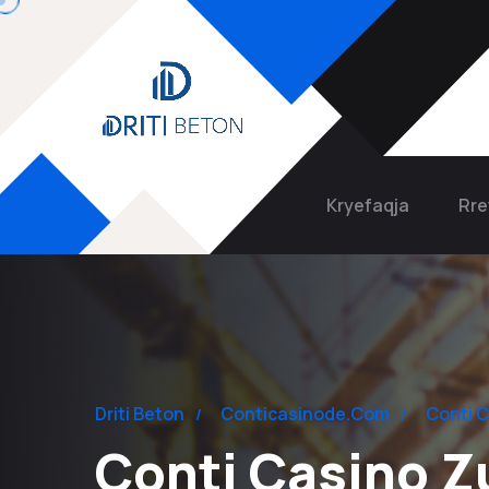
Kryefaqja
Rre
Driti Beton
Conticasinode.com
Conti C
Conti Casino Z