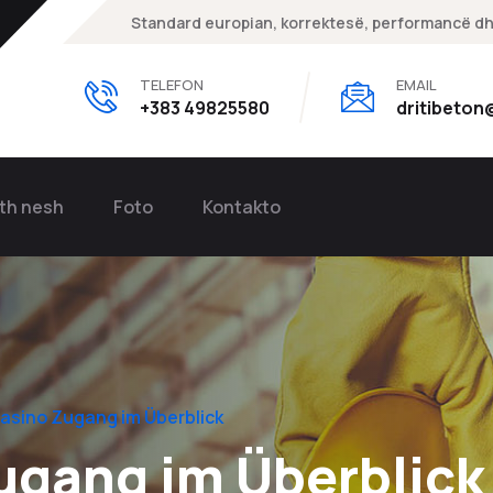
Standard europian, korrektesë, performancë d
TELEFON
EMAIL
+383 49825580
dritibeto
th nesh
Foto
Kontakto
asino Zugang im Überblick
ugang im Überblick