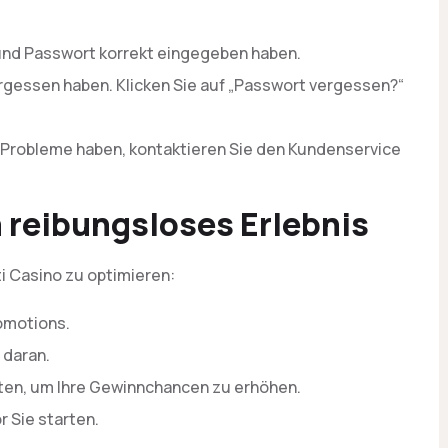
 und Passwort korrekt eingegeben haben.
vergessen haben. Klicken Sie auf „Passwort vergessen?“
 Probleme haben, kontaktieren Sie den Kundenservice
n reibungsloses Erlebnis
ti Casino zu optimieren:
omotions.
 daran.
ten, um Ihre Gewinnchancen zu erhöhen.
r Sie starten.