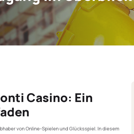
nti Casino: Ein
faden
ebhaber von Online-Spielen und Glücksspiel. In diesem